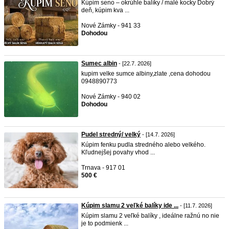
Kúpim seno – okrúhle balíky / malé kocky Dobrý
deň, kúpim kva ...
Nové Zámky - 941 33
Dohodou
Sumec albin
- [22.7. 2026]
kupim velke sumce albiny,zlate ,cena dohodou
0948890773
Nové Zámky - 940 02
Dohodou
Pudel stredný/ velký
- [14.7. 2026]
Kúpim fenku pudla stredného alebo velkého.
Kľudnejšej povahy vhod ...
Trnava - 917 01
500 €
Kúpim slamu 2 veľké balíky ide ...
- [11.7. 2026]
Kúpim slamu 2 veľké balíky , ideálne ražnú no nie
je to podmienk ...