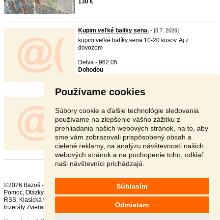
130 €
Kupim veľké baliky sena.
- [3.7. 2026]
kupim veľké balíky sena 10-20 kusov. Aj z
dovozom
Detva - 962 05
Dohodou
Používame cookies
Kupim seno velké okrule balíky ...
- [15.6. 2026]
kupim velké okruhle balíky sena 2025.
Súbory cookie a ďalšie technológie sledovania
používame na zlepšenie vášho zážitku z
Levice - 935 31
prehliadania našich webových stránok, na to, aby
Dohodou
sme vám zobrazovali prispôsobený obsah a
cielené reklamy, na analýzu návštevnosti našich
webových stránok a na pochopenie toho, odkiaľ
naši návštevníci prichádzajú.
©2026 Bazoš -
Inzercia, bazár
Súhlasím
Pomoc
,
Otázky
,
Hodnotenie
,
Kontakt
,
Reklama
,
Podmienky
,
Ochrana údajov
,
RSS
,
Odmietam
Inzeráty Zvieratá celkom:
24751
, za 24 hodín:
1343