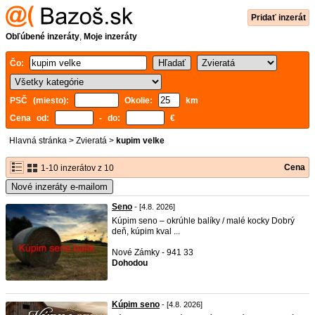
Pridať inzerát
Obľúbené inzeráty
,
Moje inzeráty
Čo:
PSČ (miesto):
Okolie:
km
Cena od:
- do:
€
Hlavná stránka
>
Zvieratá
>
kupim velke
Cena
1-10 inzerátov z 10
Nové inzeráty e-mailom
Seno
- [4.8. 2026]
Kúpim seno – okrúhle balíky / malé kocky Dobrý
deň, kúpim kval ...
Nové Zámky - 941 33
Dohodou
Kúpim seno
- [4.8. 2026]