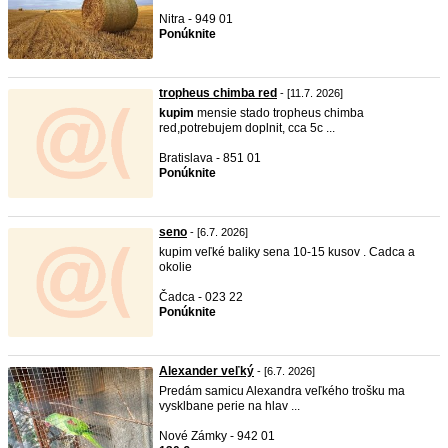
Nitra - 949 01
Ponúknite
tropheus chimba red
- [11.7. 2026]
kupim
mensie stado tropheus chimba
red,potrebujem doplnit, cca 5c ...
Bratislava - 851 01
Ponúknite
seno
- [6.7. 2026]
kupim veľké baliky sena 10-15 kusov . Cadca a
okolie
Čadca - 023 22
Ponúknite
Alexander veľký
- [6.7. 2026]
Predám samicu Alexandra veľkého trošku ma
vysklbane perie na hlav ...
Nové Zámky - 942 01