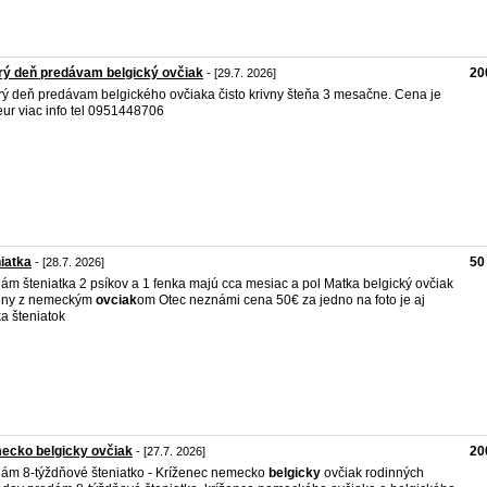
ý deň predávam belgický ovčiak
20
- [29.7. 2026]
ý deň predávam belgického ovčiaka čisto krivny šteňa 3 mesačne. Cena je
ur viac info tel 0951448706
iatka
50
- [28.7. 2026]
ám šteniatka 2 psíkov a 1 fenka majú cca mesiac a pol Matka belgický ovčiak
zeny z nemeckým
ovciak
om Otec neznámi cena 50€ za jedno na foto je aj
a šteniatok
ecko belgicky ovčiak
20
- [27.7. 2026]
ám 8-týždňové šteniatko - Kríženec nemecko
belgicky
ovčiak rodinných