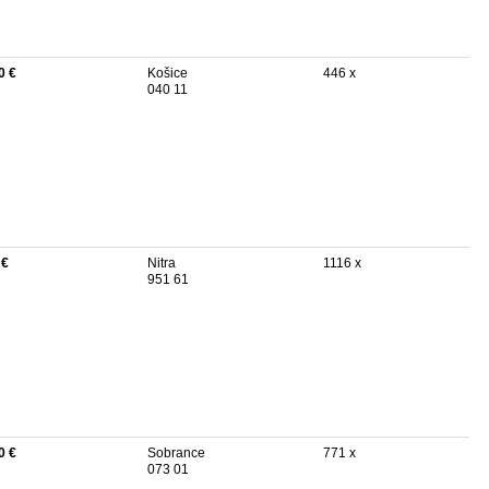
0 €
Košice
446 x
040 11
 €
Nitra
1116 x
951 61
0 €
Sobrance
771 x
073 01