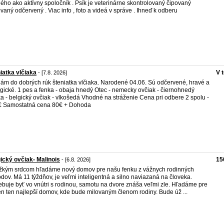
ého ako aktívny spoločník . Psík je veterinárne skontrolovaný čipovaný
vaný odčervený . Viac info , foto a videá v správe . Ihneď k odberu
iatka vlčiaka
V 
- [7.8. 2026]
ám do dobrých rúk šteniatka vlčiaka. Narodené 04.06. Sú odčervené, hravé a
gické. 1 pes a fenka - obaja hnedý Otec - nemecky ovčiak - čiernohnedý
a - belgický ovčiak - vlkošedá Vhodné na stráženie Cena pri odbere 2 spolu -
€ Samostatná cena 80€ + Dohoda
ický ovčiak- Malinois
15
- [6.8. 2026]
žkým srdcom hľadáme nový domov pre našu fenku z vážnych rodinných
dov. Má 11 týždňov, je veľmi inteligentná a silno naviazaná na človeka.
ebuje byť vo vnútri s rodinou, samotu na dvore znáša veľmi zle. Hľadáme pre
en ten najlepší domov, kde bude milovaným členom rodiny. Bude úž ...