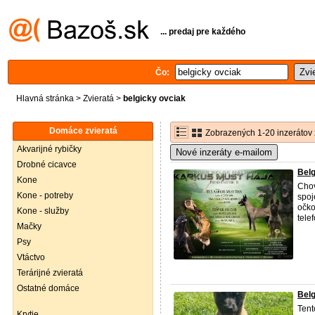
... predaj pre každého
Čo:
Hlavná stránka
>
Zvieratá
>
belgicky ovciak
Domáce zvieratá
Zobrazených 1-20 inzerátov 
Akvarijné rybičky
Nové inzeráty e-mailom
Drobné cicavce
Belg
Kone
Chov
Kone - potreby
spoj
očko
Kone - služby
tele
Mačky
Psy
Vtáctvo
Terárijné zvieratá
Ostatné domáce
Belg
Tent
Krytie