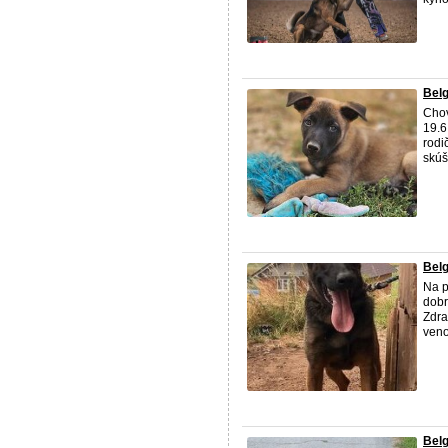
Belg
Chov
19.6
rodi
skúš
Belg
Na p
dobr
Zdra
veno
Belg