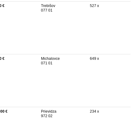
0 €
Trebišov
527 x
077 01
0 €
Michalovce
649 x
071 01
000 €
Prievidza
234 x
972 02