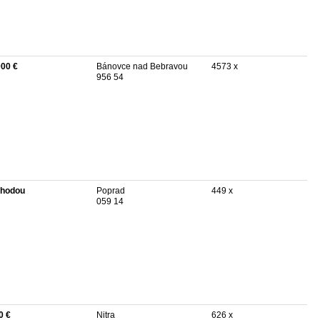
000 €
Bánovce nad Bebravou
4573 x
956 54
hodou
Poprad
449 x
059 14
0 €
Nitra
626 x