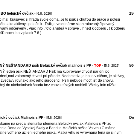
 BO belgický ovčiak
25
- [6.8. 2026]
o malí krásavec si hľadá svoje doma. Je to psík s chuťou do práce a poteší
ého ako aktívny spoločník . Psík je veterinárne skontrolovaný čipovaný
vaný odčervený . Viac info , foto a videá v správe . Ihneď k odberu . ( k odberu
ešťanoch iba v piatok 7.8.)
NÝ NEŠTANDARD psík Belgický ovčiak malinois s PP
50
-
TOP
- [5.8. 2026]
Ý jeden psík NEŠTANDARD Psík má kupírovaný chvost pár dni po
dení,mal zalomený chvost pri pôrode. Neobmedzuje ho to v ničom, je aktívny,
, zvedavý rovnako ako jeho súrodenci. Psík nebude môcť ísť do chovu.
ný do akéhokoľvek športu bez chovateľských ambícií. Všetky info nižšie. ...
ický ovčiak Malinois s PP
Do
- [5.8. 2026]
kame na predaj šteniatka plemena Belgický ovčiak Malinois s PP zo
enia Dona od Vysokej Skaly × Bandita Melčická beštia Vo vrhu C máme
álne voľného už len jedného psíka. Matka vrhu je vyrovnaná fena so silným