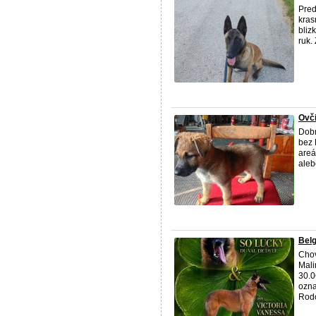
Pred
kras
bliz
ruk.
Ovč
Dobr
bez 
areá
aleb
Belg
Chov
Mali
30.0
ozna
Rodo