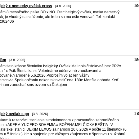
ický x nemecký ovčiak cross
10
- [4.8. 2026]
ám 8 mesačného psíka BO x NO. Otec belgický ovčiak, matka nemecký
ak, je vhodný na stráženie, ale treba sa mu ešte venovať. Tel. kontakt:
2362406
dám
18
- [3.8. 2026]
ám tieto krásne šteniatka
belgicky
Ovčiak Malinois čistokrvné bez PP.2x
a 1x Psík.Šteniatka su Veterinárne odčervené zaočkované a
pované.Narodené 5.6.2026.Poprosím volať len vážny
emcovia.Spoluobčania nekontaktovať!Cena 180e.Menšia dohoda.Keď
víham zanechať sms ozvem sa.Ďakujem
ický ovčiak s pp
1 
- [3.8. 2026]
kam k rezervácii steniatka s rodokmenom z pracovného zahraničného
jenia AKEEM YUCERO BOHEMIA a BOŽENA MELČICKA BEŠTIA . V
ateľskej stanici DEKIM LEXUS sa narodili 26.6.2026 v počte 11 šteniatok (6
ov a 5 feniek ) Ide o spojenie pre vážnych záujemcov o športovnu služobnú
lógiu