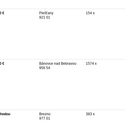
0 €
Piešťany
154 x
921 01
0 €
Bánovce nad Bebravou
1574 x
956 54
hodou
Brezno
383 x
977 01