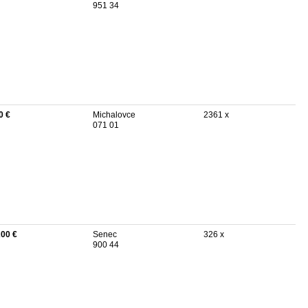
951 34
0 €
Michalovce
2361 x
071 01
200 €
Senec
326 x
900 44