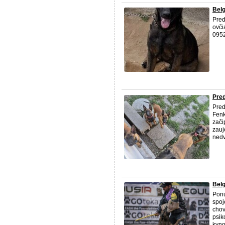
Belg
Pred
ovči
095
Pre
Pred
Fenk
zači
zauj
ned
Belg
Ponu
spo
chov
psik
kyno