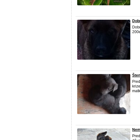
Dobr
Dobr
200e
Šten
Pred
kri
matk
Nem
Pred