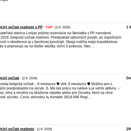
ický ovčiak malinois s PP
1 
-
TOP
- [2.8. 2026]
ateľská stanica Lorijan prijíma rezervácie na šteniatka s PP narodené
.2026, belgický ovčiak malinois. Predpoklad výborných pováh, po úspešných
čoch v obedience aj v športovej kynológii. Obaja rodičia majú trojoddielove
ky a pripravujú sa na ďalšie skúšky. Voľní 3 psíkovia. Otec ...
ický ovčiak
Do
- [2.8. 2026]
redaj belgický ovčiak – 8 mesiacov 🐕 Vek: 8 mesiacov 🛡️ Strážny pes s
ými predpokladmi na výcvik. 💪 Má rád prácu na rukáve a je veľmi aktívny. ✅
vý, silný a vhodný na stráženie objektu alebo pre človeka, ktorý sa chce
vať výcviku. Cena: dohodou 📞 Kontakt: 0919 086 Regi ...
ický ovčiak malinois
20
- [1.8. 2026]