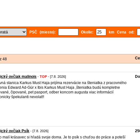
PSČ (miesto):
Okolie:
km Cena od:
Ce
z 48
ický ovčiak malinois
Do
-
TOP
- [7.8. 2026]
ná stanica Karkus Must Haja prijíma rezervácie na šteniatka z pracovného
enia Edward Ad-Gür x Ibis Karkus Must Haja ,šteniatka budú kompletne
vané, čipované, pet pasport, odber koncom augusta viac informácií
fonicky špekulanti nevolat!!
ický ovčiak Psík
25
- [7.8. 2026]
o malí krásavec si hľadá svoje doma. Je to psík s chuťou do práce a poteší