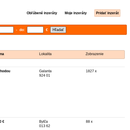
Obľúbené inzeráty
Moje inzeráty
Pridať inzerát
- do:
€
na
Lokalita
Zobrazenie
hodou
Galanta
1827 x
924 01
0 €
Bytča
88 x
013 62