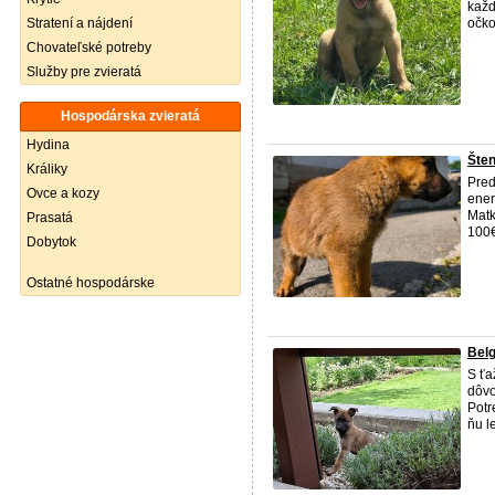
každ
Stratení a nájdení
očko
Chovateľské potreby
Služby pre zvieratá
Hospodárska zvieratá
Hydina
Šten
Králiky
Pred
Ovce a kozy
ener
Matk
Prasatá
100
Dobytok
Ostatné hospodárske
Belg
S ťa
dôvo
Potr
ňu l