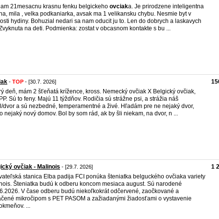
am 21mesacnu krasnu fenku belgickeho
ovciak
a. Je prirodzene inteligentna
na, mila , velka podkaniarka, avsak ma 1 velikansku chybu. Nesmie byt v
kosti hydiny. Bohuzial nedari sa nam oducit ju to. Len do dobrych a laskavych
 Zvyknuta na deti. Podmienka: zostat v obcasnom kontakte s bu ...
iak
15
-
TOP
- [30.7. 2026]
ý deň, mám 2 šťeňatá krížence, kross. Nemecký ovčiak X Belgický ovčiak,
PP. Sú to feny. Majú 11 týždňov. Rodičia sú strážne psi, a strážia náš
l/dvor a sú nezbedné, temperamentné a živé. Hľadám pre ne nejaký dvor,
o nejaký nový domov. Bol by som rád, ak by šli niekam, na dvor, n ...
ický ovčiak - Malinois
1 
- [29.7. 2026]
ateľská stanica Elba padija FCI ponúka šteniatka belguckého ovčiaka variety
nois. Šteniatka budú k odberu koncom mesiaca august. Sú narodené
6.2026. V čase odberu budú niekoľkokrát odčervené, zaočkované a
čené mikročipom s PET PASOM a zažiadanými žiadosťami o vystavenie
kmeňov. ...