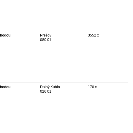
hodou
Prešov
3552 x
080 01
hodou
Dolný Kubín
170 x
026 01