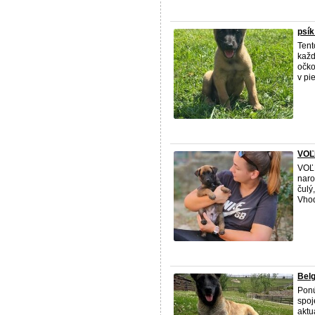
psík
Tent
každ
očko
v pi
VOĽ
VOĽN
naro
čulý
Vhod
Belg
Ponú
spoj
aktu