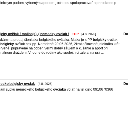
stníckym pudom, výborným aportom , ochotou spolupracovať a prirodzene p ...
icky ovčiak ( malinojs). ( nemecky ovciak )
Do
-
TOP
- [4.8. 2026]
kám na predaj šteniatka belgického ovčiaka. Matka je s PP
belgicky
ovčiak,
c
belgicky
ovčiak bez pp. Narodené 20.05.2026, 2krat očkované, niekoľko krát
rvené, pripravené na odber. Veľmi dobrý záujem o kušanie a aport pri
málnom dráždení. Vhodne do rodiny ako spoločnici ,ale aj na prá ...
ecko belgický ovciak
Do
- [4.8. 2026]
dám sučku nemeckého belgickeho
ovciak
a volať na tel číslo 0910670366