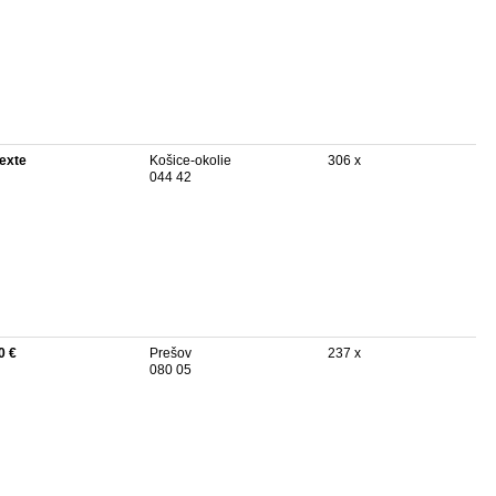
texte
Košice-okolie
306 x
044 42
0 €
Prešov
237 x
080 05