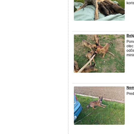
kori
Belg
Ponu
ote
odče
mini
Nem
Pre