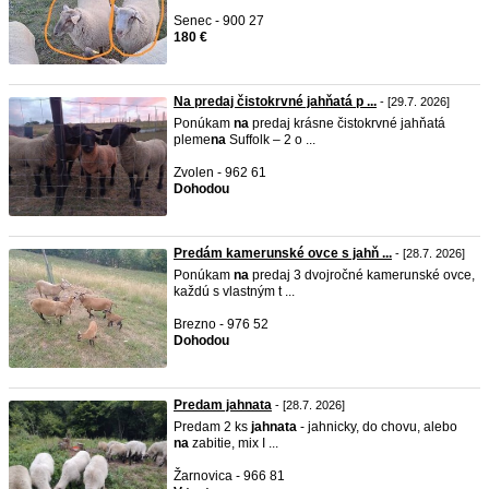
Senec - 900 27
180 €
Na predaj čistokrvné jahňatá p ...
- [29.7. 2026]
Ponúkam
na
predaj krásne čistokrvné jahňatá
pleme
na
Suffolk – 2 o ...
Zvolen - 962 61
Dohodou
Predám kamerunské ovce s jahň ...
- [28.7. 2026]
Ponúkam
na
predaj 3 dvojročné kamerunské ovce,
každú s vlastným t ...
Brezno - 976 52
Dohodou
Predam jahnata
- [28.7. 2026]
Predam 2 ks
jah
na
ta
- jahnicky, do chovu, alebo
na
zabitie, mix I ...
Žarnovica - 966 81