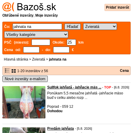
Pridať inzerát
Obľúbené inzeráty
,
Moje inzeráty
Čo:
PSČ (miesto):
Okolie:
km
Cena od:
- do:
€
Hlavná stránka
>
Zvieratá
>
jahnata na
Cena
1-20 inzerátov z 56
Nové inzeráty e-mailom
Sullfok jahňatá - jahňacie mäs ...
-
TOP
- [6.8. 2026]
Ponúkam 5,5 mesačne jahňatá -jahňacie mäso
buď v celku alebo rozp ...
Poprad - 059 12
Dohodou
Predám jahňata
- [5.8. 2026]