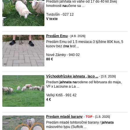
Predám jahňata vo váhe od 17 do 40 kíl živej
hmotnosti
na
učene sa ...
Tvrdošín - 027 12
V texte
Predám Emu
- [4.8. 2026]
Predám Emu od 1.5 mesiaca-3 týždne 80€ kus, 5
kusov bez d
na
test ...
Nové Zámky - 940 02
80 €
Východofrízske jahnata , laco ...
- [3.8. 2026]
Predam
jah
na
ta
na
rodene od februara do maja,
VF x Lacoune a La ...
Veľký Krtíš - 991 42
4 €
Predam mladé barany
-
TOP
- [1.8. 2026]
Predám mladé tohtoročné barany /
jah
na
ta
mäsového typu (Suffolk ...