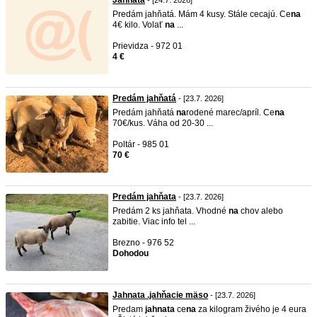
Jahňatá
- [24.7. 2026]
Predám jahňatá. Mám 4 kusy. Stále cecajú. Ce
na
4€ kilo. Volať
na
...
Prievidza - 972 01
4 €
Predám jahňatá
- [23.7. 2026]
Predám jahňatá
na
rodené marec/apríl. Ce
na
70€/kus. Váha od 20-30 ...
Poltár - 985 01
70 €
Predám jahňata
- [23.7. 2026]
Predám 2 ks jahňata. Vhodné
na
chov alebo
zabitie. Viac info tel ...
Brezno - 976 52
Dohodou
Jahnata .jahňacie mäso
- [23.7. 2026]
Predam
jah
na
ta
ce
na
za kilogram živého je 4 eura