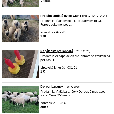
V texte
Predám jahňatá oviec Clun Fore ...
- [26.7. 2026]
Predám jahňatá oviec 2 ks (barany/ovce) Clun
Forest, pokojnej pov ...
Prievidza - 972 43
130 €
Napájačky pre jahňatá
- [26.7. 2026]
Predám 2 ks
na
pájačiek pre jahňatá so závitom
na
pet fľašu C ...
Liptovský Mikuláš - 031 01
1 €
Dorper baránok
- [26.7. 2026]
Predám jahňatá barančeky Dorper, 6 mesiacov
staré. Ce
na
250 eur z ...
Zahraničie - 123 45
250 €