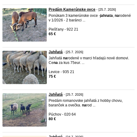
Predám Kamerúnske ovce
- [25.7. 2026]
Ponúkam 3 kamerúnske ovce -
jah
na
ta
,
na
rodené
v 1/2026 - 2 baránci ...
Piešťany - 922 21
65 €
Jahňatá
- [25.7. 2026]
Jahňatá
na
rodené v marci hľadajú nové domovi.
Ce
na
za kus 75eur. ...
Levice - 935 21
75 €
Jahňatá
- [25.7. 2026]
Predám romanovske jahňatá z hobby chovu,
baranček a ovečka.
na
rod ...
Púchov - 020 64
80 €