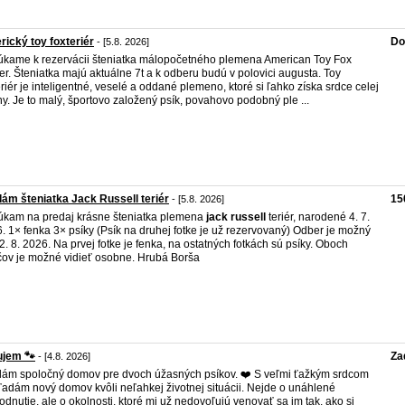
ický toy foxteriér
Do
- [5.8. 2026]
kame k rezervácii šteniatka málopočetného plemena American Toy Fox
ier. Šteniatka majú aktuálne 7t a k odberu budú v polovici augusta. Toy
eriér je inteligentné, veselé a oddané plemeno, ktoré si ľahko získa srdce celej
ny. Je to malý, športovo založený psík, povahovo podobný ple ...
ám šteniatka Jack Russell teriér
15
- [5.8. 2026]
kam na predaj krásne šteniatka plemena
jack
russell
teriér, narodené 4. 7.
. 1× fenka 3× psíky (Psík na druhej fotke je už rezervovaný) Odber je možný
2. 8. 2026. Na prvej fotke je fenka, na ostatných fotkách sú psíky. Oboch
čov je možné vidieť osobne. Hrubá Borša
ujem 🐾
Za
- [4.8. 2026]
ám spoločný domov pre dvoch úžasných psíkov. ❤️ S veľmi ťažkým srdcom
ľadám nový domov kvôli neľahkej životnej situácii. Nejde o unáhlené
odnutie, ale o okolnosti, ktoré mi už nedovoľujú venovať sa im tak, ako si