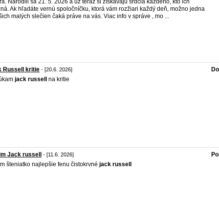
éra. Narodili sa 21. 5. 2026 a už teraz si získavajú srdcia každého, kto ich
ná. Ak hľadáte vernú spoločníčku, ktorá vám rozžiari každý deň, možno jedna
šich malých slečien čaká práve na vás. Viac info v správe , mo ...
 Russell kritie
Do
- [20.6. 2026]
úkam
jack
russell
na kritie
m Jack russell
Po
- [11.6. 2026]
m šteniatko najlepšie fenu čistokrvné
jack
russell