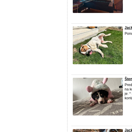
Jack
Ponu
Šten
Pred
na k
je: 
kont
Jack