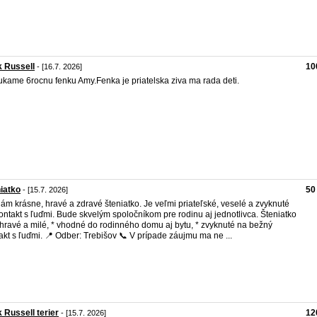
 Russell
10
- [16.7. 2026]
kame 6rocnu fenku Amy.Fenka je priatelska ziva ma rada deti.
iatko
50
- [15.7. 2026]
ám krásne, hravé a zdravé šteniatko. Je veľmi priateľské, veselé a zvyknuté
ontakt s ľuďmi. Bude skvelým spoločníkom pre rodinu aj jednotlivca. Šteniatko
* hravé a milé, * vhodné do rodinného domu aj bytu, * zvyknuté na bežný
akt s ľuďmi. 📍 Odber: Trebišov 📞 V prípade záujmu ma ne ...
 Russell terier
12
- [15.7. 2026]