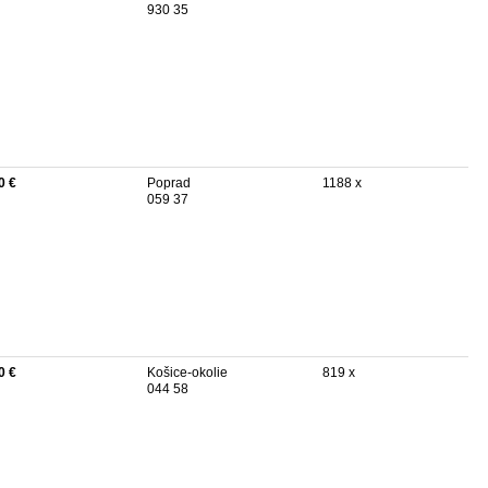
930 35
0 €
Poprad
1188 x
059 37
0 €
Košice-okolie
819 x
044 58