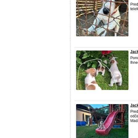
Pre
tele
Jack
Pon
Ihne
Jack
Pre
odče
Mad