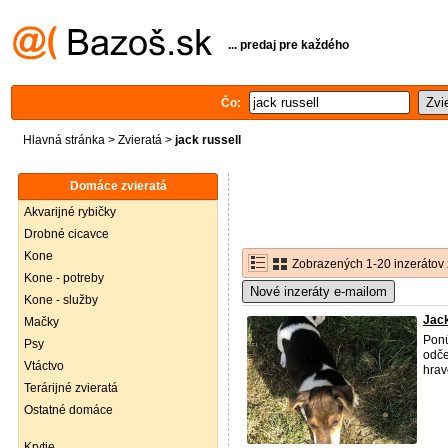
... predaj pre každého
Čo:
Hlavná stránka
>
Zvieratá
>
jack russell
Domáce zvieratá
Akvarijné rybičky
Drobné cicavce
Kone
Zobrazených 1-20 inzerátov 
Kone - potreby
Nové inzeráty e-mailom
Kone - služby
Jack
Mačky
Ponú
Psy
odče
Vtáctvo
hrav
Terárijné zvieratá
Ostatné domáce
Krytie