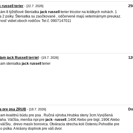
 russell terier
25
- [22.7. 2026]
ám 8 týždňové šteniatka
jack
russell
terier tricolor na krátkych nohách. 1
a 2 psíky. Šteniatka su zaočkované , odčervené majú veterinárnym preukaz.
osť vidiet oboch rodičov. Tel.č. 0907147011
am jack Russell terriel
12
- [19.7. 2026]
am steniatka
jack
russell
terier
a pre psa ZRUB
Do
- [18.7. 2026]
am kvalitnú búdu pre psa . Ručná výroba.Hrubka steny 3cm.Vyvýšená
aha. Väčšia, menšia npr.pre
jack
-
russell
..140€ Alebo pre bigl..190€ Alebo
 väčšiu.. drevo masív borovica. Otváracia strecha koli čisteniu.Pohodlie pre
o psíka. A krásny doplnok pre váš dvor.