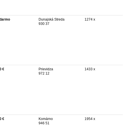
darmo
Dunajská Streda
1274 x
930 37
0 €
Prievidza
1433 x
972 12
0 €
Komárno
1954 x
946 51