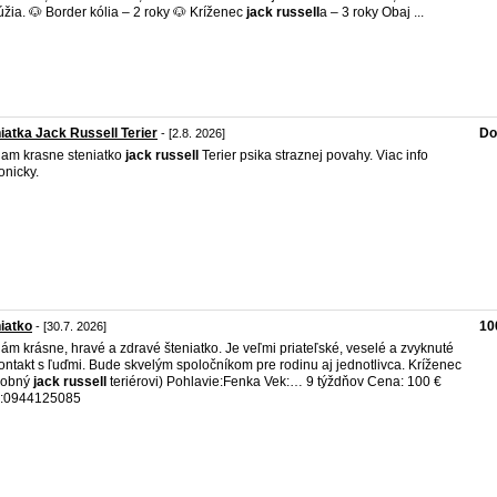
úžia. 🐶 Border kólia – 2 roky 🐶 Kríženec
jack
russell
a – 3 roky Obaj ...
iatka Jack Russell Terier
Do
- [2.8. 2026]
am krasne steniatko
jack
russell
Terier psika straznej povahy. Viac info
onicky.
iatko
10
- [30.7. 2026]
ám krásne, hravé a zdravé šteniatko. Je veľmi priateľské, veselé a zvyknuté
ontakt s ľuďmi. Bude skvelým spoločníkom pre rodinu aj jednotlivca. Kríženec
dobný
jack
russell
teriérovi) Pohlavie:Fenka Vek:… 9 týždňov Cena: 100 €
č:0944125085