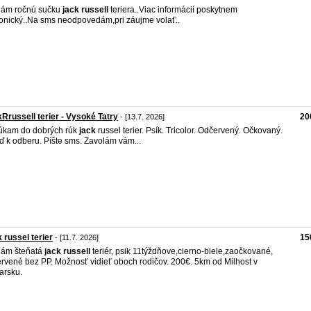
dám ročnú sučku
jack
russell
teriera..Viac informácií poskytnem
fonický..Na sms neodpovedám,pri záujme volať..
Rrussell terier - Vysoké Tatry
20
- [13.7. 2026]
úkam do dobrých rúk
jack
russel terier. Psík. Tricolor. Odčervený. Očkovaný.
ď k odberu. Píšte sms. Zavolám vám...
 russel terier
15
- [11.7. 2026]
dám šteňatá
jack
russell
teriér, psik 11týždňove,cierno-biele,zaočkované,
rvené bez PP. Možnosť vidieť oboch rodičov. 200€. 5km od Milhost v
arsku.