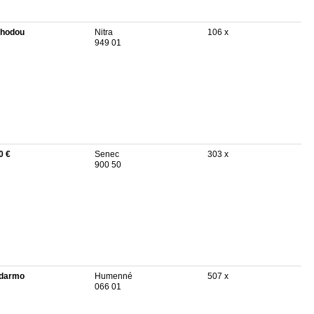
hodou
Nitra
106 x
949 01
0 €
Senec
303 x
900 50
darmo
Humenné
507 x
066 01