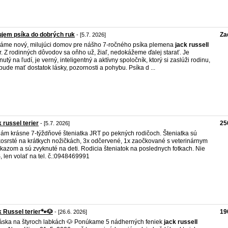
jem psíka do dobrých ruk
Za
- [5.7. 2026]
áme nový, milujúci domov pre nášho 7-ročného psíka plemena
jack
russell
ér. Z rodinných dôvodov sa oňho už, žiaľ, nedokážeme ďalej starať. Je
nutý na ľudí, je verný, inteligentný a aktívny spoločník, ktorý si zaslúži rodinu,
bude mať dostatok lásky, pozornosti a pohybu. Psíka d ...
 russel terier
25
- [5.7. 2026]
ám krásne 7-týždňové šteniatka JRT po pekných rodičoch. Šteniatka sú
kosrsté na krátkych nožičkách, 3x odčervené, 1x zaočkované s veterinárnym
kazom a sú zvyknuté na deti. Rodicia šteniatok na poslednych fotkach. Nie
 len volať na tel. č.:0948469991
 Russel terier🐾🐶
19
- [26.6. 2026]
áska na štyroch labkách 🐶 Ponúkame 5 nádherných feniek
jack
russell