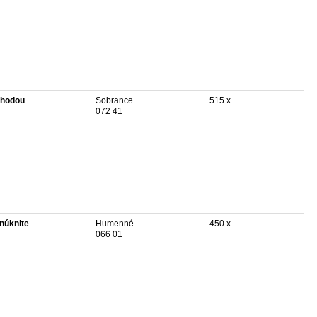
hodou
Sobrance
515 x
072 41
núknite
Humenné
450 x
066 01