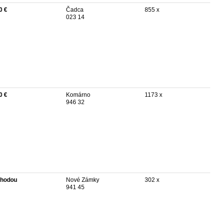
0 €
Čadca
855 x
023 14
0 €
Komárno
1173 x
946 32
hodou
Nové Zámky
302 x
941 45