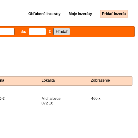
Obľúbené inzeráty
Moje inzeráty
Pridať inzerát
- do:
€
na
Lokalita
Zobrazenie
0 €
Michalovce
460 x
072 16