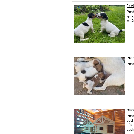
Jack
Pred
fenk
Možn
Pred
Pred
Bud
Pred
podl
ešte
vášh