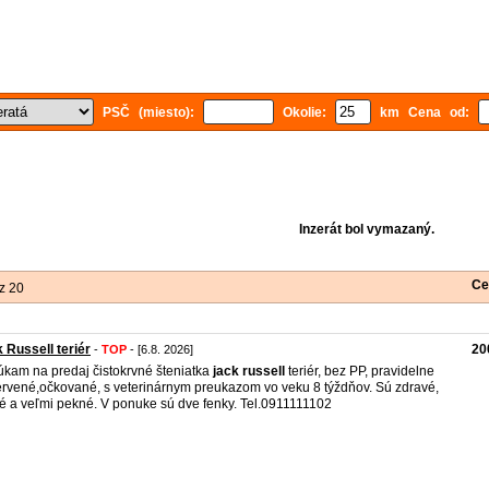
PSČ (miesto):
Okolie:
km Cena od:
Inzerát bol vymazaný.
Ce
z 20
 Russell teriér
20
-
TOP
- [6.8. 2026]
kam na predaj čistokrvné šteniatka
jack
russell
teriér, bez PP, pravidelne
rvené,očkované, s veterinárnym preukazom vo veku 8 týždňov. Sú zdravé,
é a veľmi pekné. V ponuke sú dve fenky. Tel.0911111102