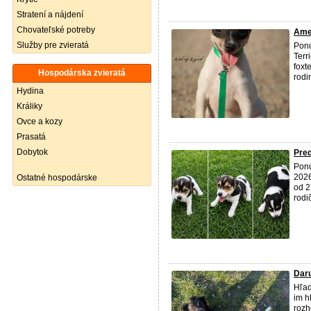
Stratení a nájdení
Chovateľské potreby
Amer
Služby pre zvieratá
Ponú
Terr
foxt
Hospodárska zvieratá
rodi
Hydina
Králiky
Ovce a kozy
Prasatá
Dobytok
Pred
Ponú
2026
Ostatné hospodárske
od 2
rodi
Dar
Hľad
im h
rozh