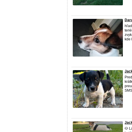
Daru
hľad
teri
zvyk
kde 
Jack
Pred
krát
preu
SMS,
Jack
🐶 L