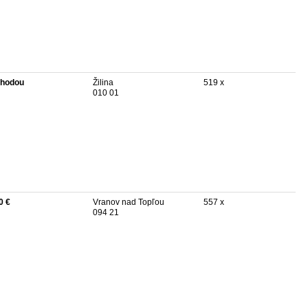
hodou
Žilina
519 x
010 01
0 €
Vranov nad Topľou
557 x
094 21