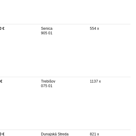
0 €
Senica
554 x
905 01
 €
Trebišov
1137 x
075 01
0 €
Dunajská Streda
821 x