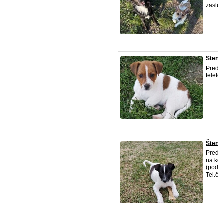
zasl
Šten
Pred
telef
Šten
Pred
na k
(po
Tel.