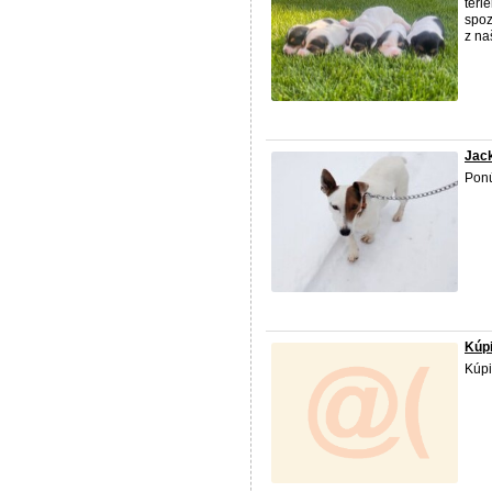
teri
spoz
z na
Jack
Pon
Kúpi
Kúpi