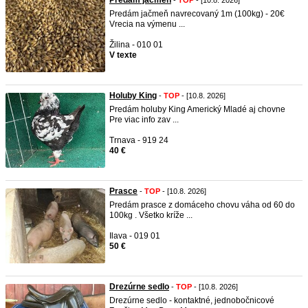
Predám jačmeň
-
TOP
- [10.8. 2026]
Predám jačmeň navrecovaný 1m (100kg) - 20€
Vrecia na výmenu ...
Žilina - 010 01
V texte
Holuby King
-
TOP
- [10.8. 2026]
Predám holuby King Americký Mladé aj chovne
Pre viac info zav ...
Trnava - 919 24
40 €
Prasce
-
TOP
- [10.8. 2026]
Predám prasce z domáceho chovu váha od 60 do
100kg . Všetko kríže ...
Ilava - 019 01
50 €
Drezúrne sedlo
-
TOP
- [10.8. 2026]
Drezúrne sedlo - kontaktné, jednobočnicové