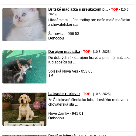
Britské mačiatka s preukazom p ...
-
TOP
- [10.8.
2026]
Hľadáme milujúce rodiny pre naše malé mačiatka
z chovateľskej sta ...
Žarnovica - 966 53
Dohodou
Darujem mačiatka
-
TOP
- [10.8. 2026]
Do dobrých rúk darujem hravé a prítulné mačiatka.
K dispozícii sú ...
Spišská Nová Ves - 053 63
1 €
Labrador retriever
-
TOP
- [10.8. 2026]
🐾 Čistokrvné šteniatka labradorského retrievera –
chovateľská sta ...
Nové Zámky - 941 01
Dohodou