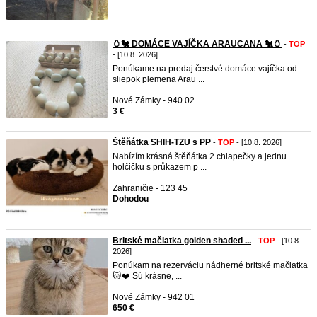
🥚🐔 DOMÁCE VAJÍČKA ARAUCANA 🐔🥚
-
TOP
- [10.8. 2026]
Ponúkame na predaj čerstvé domáce vajíčka od
sliepok plemena Arau ...
Nové Zámky - 940 02
3 €
Štěňátka SHIH-TZU s PP
-
TOP
- [10.8. 2026]
Nabízím krásná štěňátka 2 chlapečky a jednu
holčičku s průkazem p ...
Zahraničie - 123 45
Dohodou
Britské mačiatka golden shaded ...
-
TOP
- [10.8.
2026]
Ponúkam na rezerváciu nádherné britské mačiatka
🐱❤️ Sú krásne, ...
Nové Zámky - 942 01
650 €