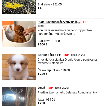
Bratislava - 851 05
1 €
Pudel Toy pudel červený psík, ...
-
TOP
- [10.8.
2026]
Ponúkam krásneho červeného toy pudlíka
narodeného. Má milú, vyro ...
Bratislava - 811 03
2 500 €
Border kólia s PP
-
TOP
- [10.8. 2026]
Chovateľská stanica Grania Alegre ponúka na
rezerváciu šteniatka ...
Česká republika - 110 00
1 200 €
Jeleň
-
TOP
- [10.8. 2026]
Predám štvorročného Jelena z Rumunskej krvi.
Ilava - 019 01
1 200 €