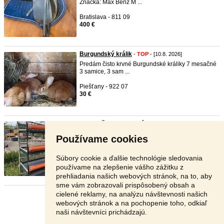
Značka: Max Benz M ...
Bratislava - 811 09
400 €
Burgundský králik
-
TOP
- [10.8. 2026]
Predám čisto krvné Burgundské králiky 7 mesačné
3 samice, 3 sam ...
Piešťany - 922 07
30 €
Odchovňa pre kuriatká
-
TOP
- [10.8. 2026]
Predám 4 poschodovú odchovňu pre kuriatká.
Používame cookies
Rozmery 150x70x210cm p ...
Dunajská Streda - 930 41
Súbory cookie a ďalšie technológie sledovania
300 €
používame na zlepšenie vášho zážitku z
prehliadania našich webových stránok, na to, aby
sme vám zobrazovali prispôsobený obsah a
cielené reklamy, na analýzu návštevnosti našich
Stránka:
Predošlá
4
5
6
7
Ďalšia
webových stránok a na pochopenie toho, odkiaľ
naši návštevníci prichádzajú.