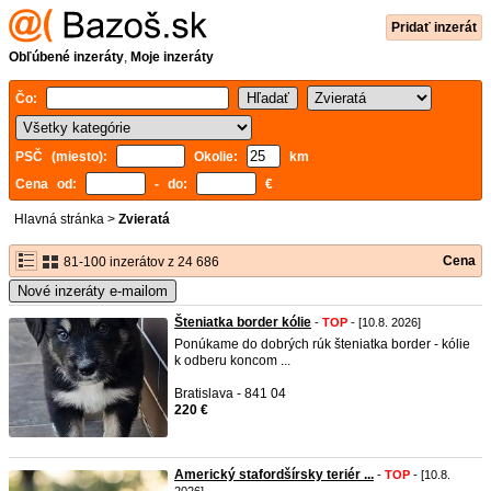
Pridať inzerát
Obľúbené inzeráty
,
Moje inzeráty
Čo:
PSČ (miesto):
Okolie:
km
Cena od:
- do:
€
Hlavná stránka
>
Zvieratá
Cena
81-100 inzerátov z 24 686
Nové inzeráty e-mailom
Šteniatka border kólie
-
TOP
- [10.8. 2026]
Ponúkame do dobrých rúk šteniatka border - kólie
k odberu koncom ...
Bratislava - 841 04
220 €
Americký stafordšírsky teriér ...
-
TOP
- [10.8.