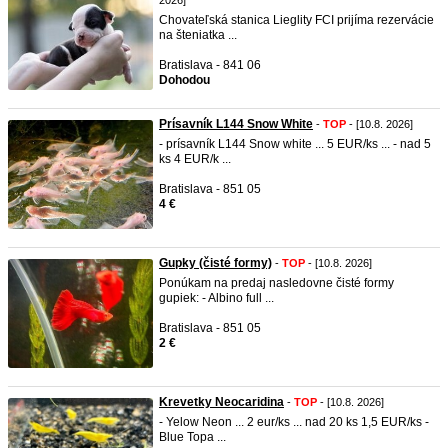
2026]
Chovateľská stanica Lieglity FCI prijíma rezervácie
na šteniatka ...
Bratislava - 841 06
Dohodou
Prísavník L144 Snow White
-
TOP
- [10.8. 2026]
- prísavník L144 Snow white ... 5 EUR/ks ... - nad 5
ks 4 EUR/k ...
Bratislava - 851 05
4 €
Gupky (čisté formy)
-
TOP
- [10.8. 2026]
Ponúkam na predaj nasledovne čisté formy
gupiek: - Albino full ...
Bratislava - 851 05
2 €
Krevetky Neocaridina
-
TOP
- [10.8. 2026]
- Yelow Neon ... 2 eur/ks ... nad 20 ks 1,5 EUR/ks -
Blue Topa ...